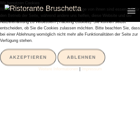
Wir benutzen Cookies
Wir nutzen Cookies auf unserer Website. Einige von ihnen sind essenziell für
den Betrieb der Seite, während andere uns helfen, diese Website und die
Nutzererfahrung zu verbessern (Tracking Cookies). Sie können selbst
entscheiden, ob Sie die Cookies zulassen möchten. Bitte beachten Sie, dass
bei einer Ablehnung womöglich nicht mehr alle Funktionalitäten der Seite zur
Verfügung stehen.
AKZEPTIEREN
ABLEHNEN
Weitere Informationen
|
Impressum
BUONGIORNO
BEI SANDRO UND DRAGAN
Uno momento, denn Sandro und