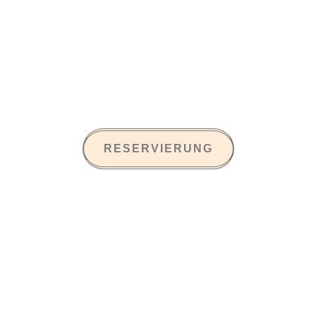
Dragan heißen Sie herzlich
willkommen, ihre "Cucina tipica
italiana" auf den folgenden
Seiten zu entdecken.
RESERVIERUNG